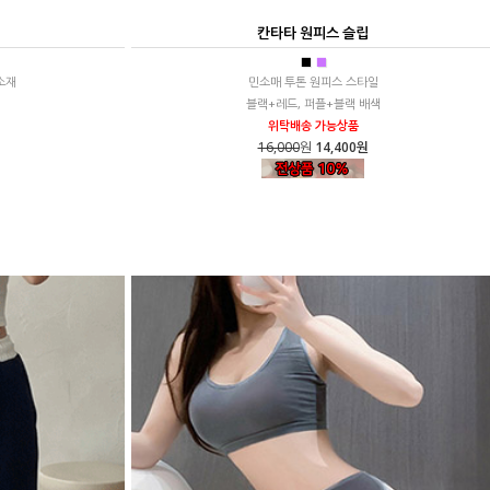
칸타타 원피스 슬립
■
■
소재
민소매 투톤 원피스 스타일
블랙+레드, 퍼플+블랙 배색
위탁배송 가능상품
16,000
원
14,400원