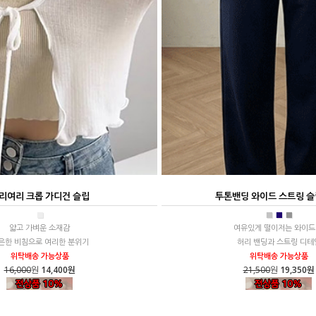
리여리 크롭 가디건 슬립
투톤밴딩 와이드 스트링 슬
■
■
■
■
얇고 가벼운 소재감
여유있게 떨이저는 와이드
은한 비침으로 여리한 분위기
허리 밴딩과 스트링 디테
위탁배송 가능상품
위탁배송 가능상품
16,000
원
14,400원
21,500
원
19,350원