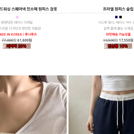
샌드워싱 스퀘어넥 민소매 원피스 잠옷
프라엘 원피스 슬립
■
■
■
로맨틱한 레이스 디테일
시스루 망사, 레이스 자수 
스러운 디자인과 편안한 착용감
살짝 몸에 붙는 소재감
ADE IN KOREA / 루나루즈
위탁배송 가능상품
77,000
원
61,600원
19,500
원
17,550원