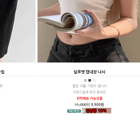
슬립
실루엣 캡내장 나시
■
■
■
켓
짧은 크롭 기장의 캡나시
장
자연스럽게 파인 등라인
위탁배송 가능상품
11,000
원
9,900원