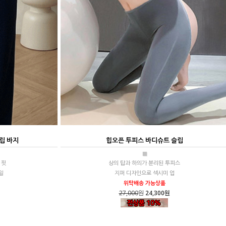
립 바지
힙오픈 투피스 바디슈트 슬립
■
 핏
상의 탑과 하의가 분리된 투피스
일
지퍼 디자인으로 섹시미 업
위탁배송 가능상품
27,000
원
24,300원