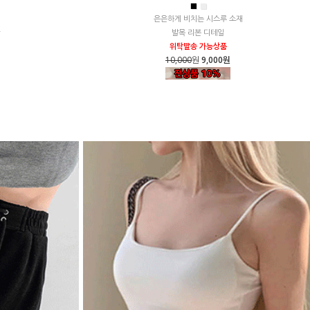
■
■
은은하게 비치는 시스루 소재
발목 리본 디테일
위탁발송 가능상품
10,000
원
9,000원