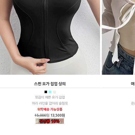
스핀 요가 집업 상의
여
■
■
■
핏감이 예쁜 요가 집업
허리 라인을 잡아줘 슬림핏
은
위탁배송 가능상품
15,000
원
13,500원