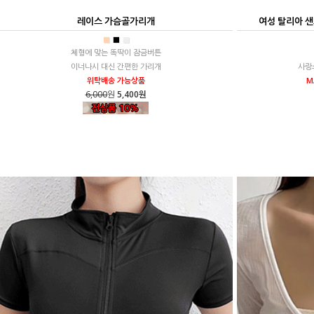
레이스 가슴골가리개
여성 탈리아 
■
■
■
체형에 맞는 똑딱이 잠금버튼
이너나시 대신 간편한 가리개
사랑
위탁배송 가능상품
M
6,000
원
5,400원