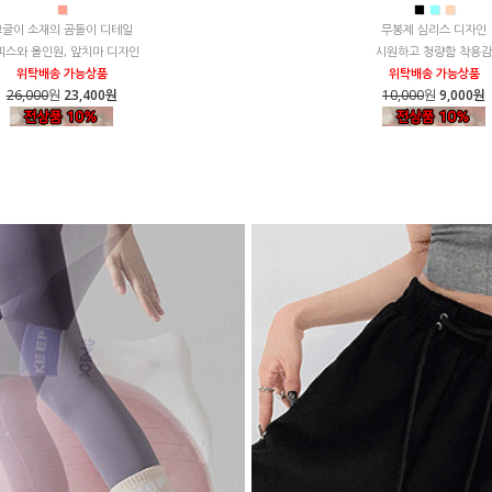
■
■
■
■
뽀글이 소재의 곰돌이 디테일
무봉제 심리스 디자인
피스와 올인원, 앞치마 디자인
시원하고 청량함 착용감
위탁배송 가능상품
위탁배송 가능상품
26,000
원
23,400원
10,000
원
9,000원