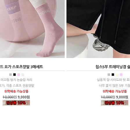
드 요가 스포츠양말 3매세트
칩스5부 트레이닝겸 
■
■
■
■
■
■
■
■
미끄럼 방지 논슬립 처리
실용적 양 사이드와 뒷 포
요가, 각종 스포츠 전용양말
너무 짧지 않은 5부 기
위탁배송 가능상품
위탁배송 가능상품
10,000
원
9,000원
10,000
원
9,000원