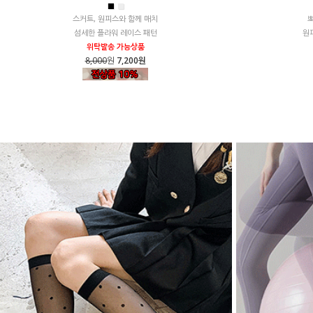
■
■
스커트, 원피스와 함께 매치
섬세한 플라워 레이스 패턴
원
위탁발송 가능상품
8,000
원
7,200원