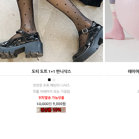
도티 도트 1+1 반니삭스
레이어
■
■
잔잔한 도트 패턴의 니삭스
무릎 아래까지 오는 기장감
위탁발송 가능상품
10,000
원
9,000원