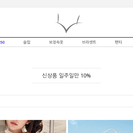
50
슬립
보정속옷
브라셋트
팬티
신상품 일주일만 10%