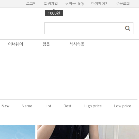
로그인
회원가입
장바구니(
0
)
마이페이지
주문조회
1000원
이너웨어
잠옷
섹시속옷
New
Name
Hot
Best
High price
Low price