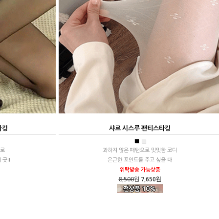
타킹
샤르 시스루 팬티스타킹
■
■
나로
과하지 않은 패턴으로 밋밋한 코디
굿!!
은근한 포인트를 주고 싶을 때
위탁발송 가능상품
8,500
원
7,650원