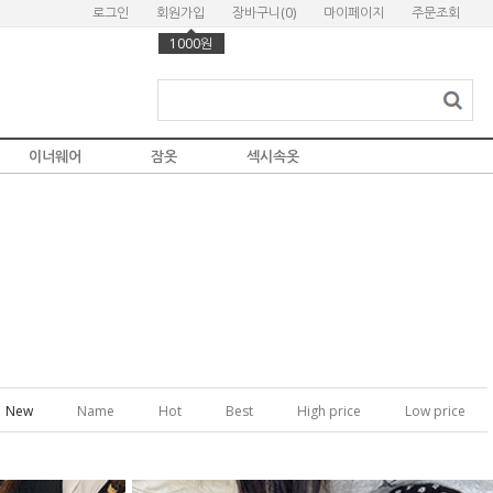
로그인
회원가입
장바구니(
0
)
마이페이지
주문조회
1000원
이너웨어
잠옷
섹시속옷
New
Name
Hot
Best
High price
Low price