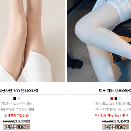
외선차단 30D 팬티스타킹
미루 가터 밴드스타
■
■
■
■
■
강력한 자외선차단 기능
가터벨트와 스타킹을 하나로
다리 전체를 분할하여 압박
섹시한 디자인의 레이스 디
위탁발송 가능상품
위탁발송 가능상품 / 4가지
10,000
원
9,000원
10,500
원
9,450원