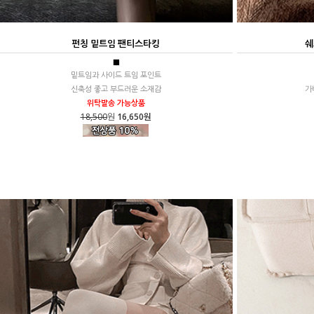
펀칭 밑트임 팬티스타킹
쉐
■
밑트임과 사이드 트임 포인트
신축성 좋고 부드러운 소재감
가
위탁발송 가능상품
18,500
원
16,650원