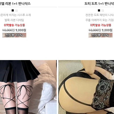
미엘 리본 1+1 반니삭스
도티 도트 1+1 반니
■
■
■
■
은은하게 비치는 시스루 소재
잔잔한 도트 패턴의 니삭
발목 리본 디테일
무릎 아래까지 오는 기장
위탁발송 가능상품
위탁발송 가능상품
10,000
원
9,000원
10,000
원
9,000원