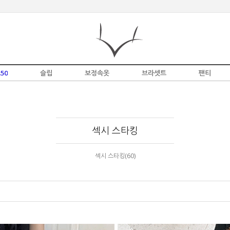
50
슬립
보정속옷
브라셋트
팬티
섹시 스타킹
섹시 스타킹(60)