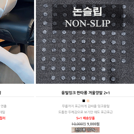
킹
융털밍크 판타롱 겨울양말 2+1
■
■
 연출
무릎까지 포근하게 감싸줄 밍크융털
테일
도톰한 두께감으로 보기만 해도 포근포근
 컬러
5+1 배송상품
10,000
원
9,000원