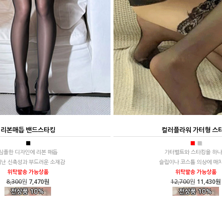
리본매듭 밴드스타킹
컬러플라워 가터형 스
■
■
■
심플한 디자인에 리본 매듭
가터벨트와 스타킹을 하
난 신축성과 부드러운 소재감
슬립이나 코스튬 의상에 매치 
위탁발송 가능상품
위탁발송 가능상품
8,300
원
7,470원
12,700
원
11,430원