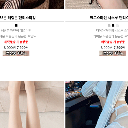
브론 헤링본 팬티스타킹
크로스라인 시스루 팬티
■
■
■
■
헤링본 패턴이 매력적인
다이아 패턴의 시스루 소
벼운 착용감과 은근한 포인트
가벼운 착용감과 은근한 포
위탁발송 가능상품
위탁발송 가능상품
8,000
원
7,200원
8,000
원
7,200원