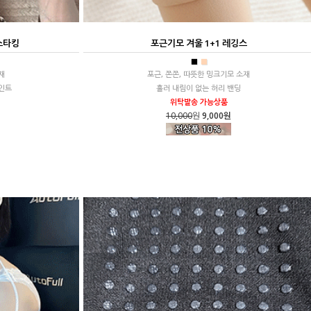
스타킹
포근기모 겨울 1+1 레깅스
■
■
재
포근, 쫀쫀, 따뜻한 밍크기모 소재
인트
흘러 내림이 없는 허리 밴딩
위탁발송 가능상품
10,000
원
9,000원