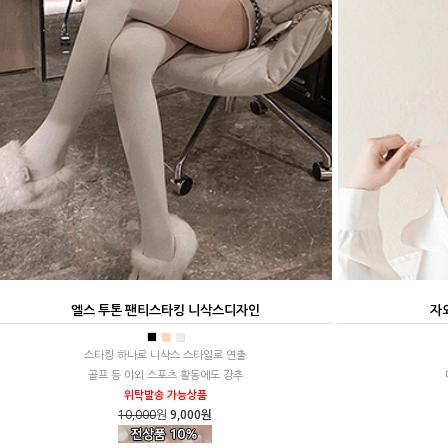
엘스 투톤 팬티스타킹 니삭스디자인
자
■
■
■
스타킹 하나로 니삭스 스타일로 연출
골프 등 야외 스포츠 활동에도 강추
위탁발송 가능상품
10,000
원
9,000원