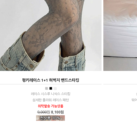
펑키레이스 1+1 허벅지 밴드스타킹
■
■
■
레이스 시스루 니삭스 스타킹
섬세한 플라워 레이스 패턴
뛰어
위탁발송 가능상품
9,000
원
8,100원