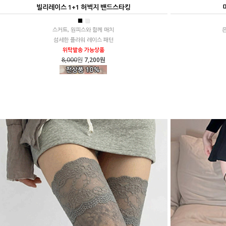
빌리레이스 1+1 허벅지 밴드스타킹
■
■
스커트, 원피스와 함께 매치
섬세한 플라워 레이스 패턴
위탁발송 가능상품
8,000
원
7,200원