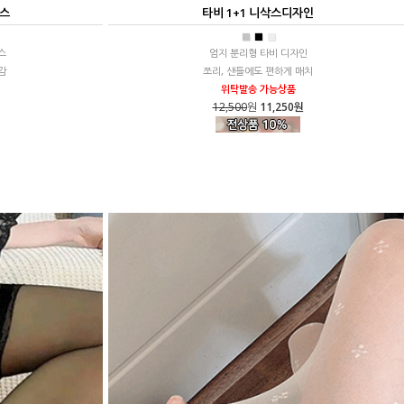
삭스
타비 1+1 니삭스디자인
■
■
■
스
엄지 분리형 타비 디자인
감
쪼리, 샌들에도 편하게 매치
위탁발송 가능상품
12,500
원
11,250원