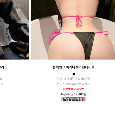
브라
블랙핑크 비키니 브라팬티세트
■
크
디테일이 매력적인 브라와 팬티
적어
여미는 타입으로 사이즈 무관
위탁발송 가능상품
15,500
원
12,400원