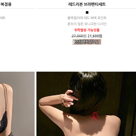
영복겸용
레드리본 브라팬티세트
■
 세트
블랙컬러에 레드 배색 포인트
흔하지 않은 유니크한 디자인
위탁발송 가능상품
27,000
원
21,600원