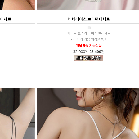
팬티세트
비비레이스 브라팬티세트
■
함
화이트 컬러의 레이스 브라세트
와이어가 가슴 처짐을 방지
위탁발송 가능상품
33,000
원
26,400원