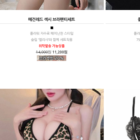
메건레드 섹시 브라팬티세트
■
플라워 자수로 페미닌한 스타일
플라
슬립 '엘리샤'와 함께 세트착용
7
위탁발송 가능상품
14,000
원
11,200원