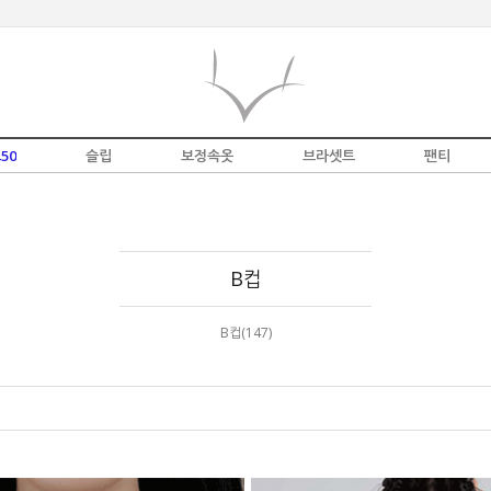
50
슬립
보정속옷
브라셋트
팬티
B컵
B컵(147)