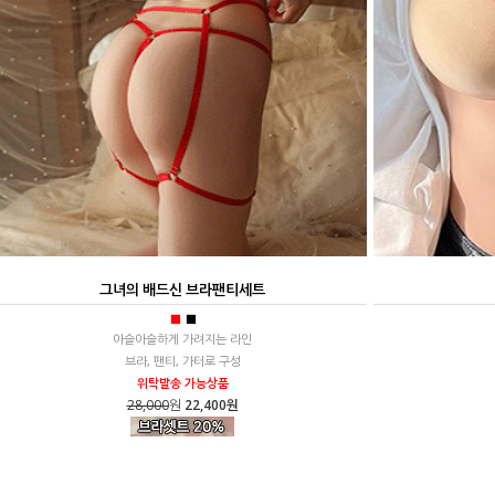
그녀의 배드신 브라팬티세트
■
■
아슬아슬하게 가려지는 라인
브라, 팬티, 가터로 구성
위탁발송 가능상품
28,000
원
22,400원