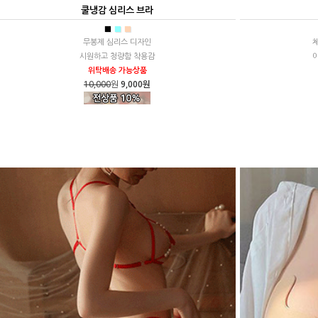
쿨냉감 심리스 브라
■
■
■
무봉제 심리스 디자인
시원하고 청량함 착용감
위탁배송 가능상품
10,000
원
9,000원