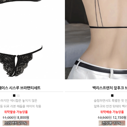
레이스 시스루 브라팬티세트
백리스프렌치 앞후크 
■
■
■
하지만 섹시함은 놓치지 않은
슬림하면서도 특별한 핏 
등 뒤로 리본 매듭을 여미어 착용
앞후크와 반전 뒷태의 백
위탁발송 가능상품
위탁배송 가능상품
11,000
원
8,800원
13,500
원
12,150원