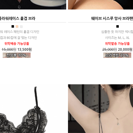
플라워레이스 홑겹 브라
웨이브 시스루 망사 브라
■
■
■
■
워 레이스 패턴의 홑겹 디자인
심플한 듯 하지만 섹시
5컵과 80컵에 잘 맞는 디자인
사이즈는 M, L, XL
위탁배송 가능상품
위탁발송 가능상품
15,000
원
13,500원
25,000
원
20,000원