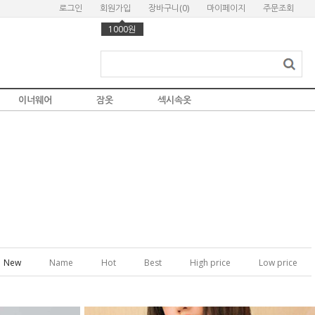
로그인
회원가입
장바구니(
0
)
마이페이지
주문조회
1000원
이너웨어
잠옷
섹시속옷
New
Name
Hot
Best
High price
Low price