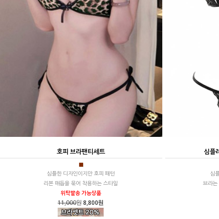
호피 브라팬티세트
심플
■
심플한 디자인이지만 호피 패턴
심플
리본 매듭을 묶어 착용하는 스타일
브라는 
위탁발송 가능상품
11,000
원
8,800원