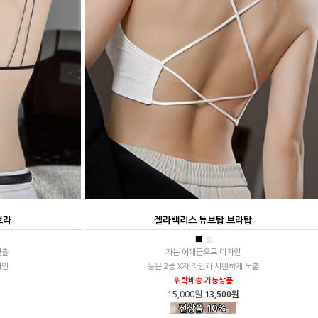
브라
젤라백리스 튜브탑 브라탑
■
■
연출
가는 어깨끈으로 디자인
라인
등은 2중 X자 라인과 시원하게 노출
위탁배송 가능상품
15,000
원
13,500원