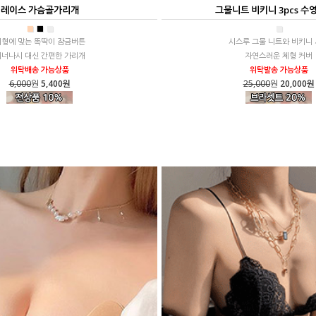
레이스 가슴골가리개
그물니트 비키니 3pcs 수
■
■
■
■
체형에 맞는 똑딱이 잠금버튼
시스루 그물 니트와 비키니
이너나시 대신 간편한 가리개
자연스러운 체형 커버
위탁배송 가능상품
위탁발송 가능상품
6,000
원
5,400원
25,000
원
20,000원