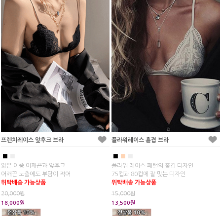
프렌치레이스 앞후크 브라
플라워레이스 홑겹 브라
■
■
■
■
■
얇은 이중 어깨끈과 앞후크
플라워 레이스 패턴의 홑겹 디자인
어깨끈 노출에도 부담이 적어
75컵과 80컵에 잘 맞는 디자인
위탁배송 가능상품
위탁배송 가능상품
20,000원
15,000원
18,000원
13,500원