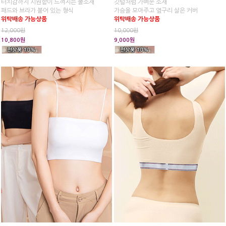
터치감까지 시원함이 느껴지는 쿨소재
깃털처럼 가벼운 소재
패드와 브라가 붙어 있는 형식
가슴을 모아주고 옆구리 살은 커버
위탁배송 가능상품
위탁배송 가능상품
12,000원
10,000원
10,800원
9,000원