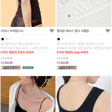
지아나 브라탑나시
캡내장 레이스 망사 크롭탑
■
■
■
■
■
브라없이 입기 좋은 캡내장 나시
레이스와 망사가 결합된 탑브라 디자인
자국 비침이 없는 심리스 노라인 디자인
오프숄더 패션을 위한 필수템, 쟈켓 등과 매치
3가지 색상과 3가지 사이즈
3가지 색상의 Free 사이즈
12,000원
12,000원
10,800원
10,800원