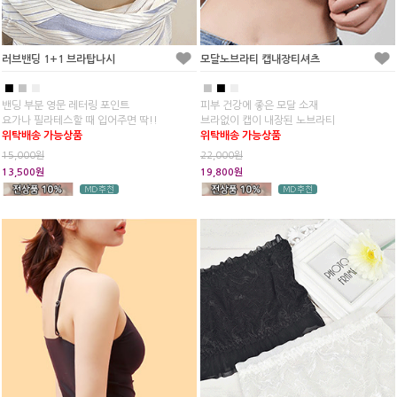
러브밴딩 1+1 브라탑나시
모달노브라티 캡내장티셔츠
■
■
■
■
■
■
밴딩 부분 영문 레터링 포인트
피부 건강에 좋은 모달 소재
요가나 필라테스할 때 입어주면 딱!!
브라없이 캡이 내장된 노브라티
위탁배송 가능상품
위탁배송 가능상품
15,000원
22,000원
13,500원
19,800원