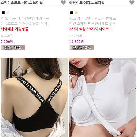
스퀘어소프트 심리스 브라탑
하단밴드 심리스 브라탑
■
■
■
■
안 입은 듯 너무 편안하며 가벼운
깊고 넓은 U넥 라인과 기본패드
단독으로도 다양한 의상과 매치
인견 소재라 피부건강에도 좋은
위탁배송 가능상품
2가지 색상 / 3가지 사이즈
8,000원
12,000원
7,200원
10,800원