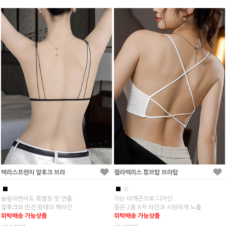
백리스프렌치 앞후크 브라
젤라백리스 튜브탑 브라탑
■
■
■
슬림하면서도 특별한 핏 연출
가는 어깨끈으로 디자인
앞후크와 반전 뒷태의 백라인
등은 2중 X자 라인과 시원하게 노출
위탁배송 가능상품
위탁배송 가능상품