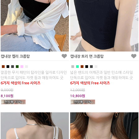
캡내장 켈리 크롭탑
캡내장 토리 면 크롭탑
■
■
■
■
■
■
■
■
■
■
■
■
깔끔한 무지 패턴의 탑라인을 일자로 디자인
넓은 밴드의 어깨끈과 일반 민소매 스타일
단독으로 입어도 쟈켓 등과 매칭하여도 굿
단독으로 입어도 쟈켓 등과 매칭하여도 굿
6가지 색상의 Free 사이즈
6가지 색상의 Free 사이즈
9,000원
12,000원
8,100원
10,800원