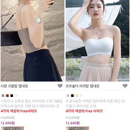
사랑 크롭탑 캡내장
오프숄더 브라탑 캡내장
■
■
■
■
■
■
■
■
시원하고 신축성 좋은 프리미엄 소재 크롭탑
조절가능한 어깨끈 탈부착에 따른 패션 핏!
단독으로 입어도 쟈켓 등과 매칭하여도 굿
가볍고 부드러운 소재
4가지 색상의 Free사이즈
4가지 색상의 Free 사이즈
14,000원
14,000원
12,600원
12,600원