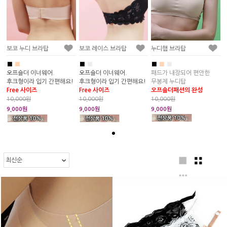
누디햄 브라탑
보코 누디 브라탑
보코 레이스 브라탑
■
■
■
■
■
■
■
패드가 내장되어 편안한
오프숄더 이너웨어.
오프숄더 이너웨어.
무봉제 누디탑
후크형이라 입기 간편해요!
후크형이라 입기 간편해요!
오프숄더패션의 완성
Free 사이즈
Free 사이즈
10,000원
10,000원
10,000원
9,000원
9,000원
9,000원