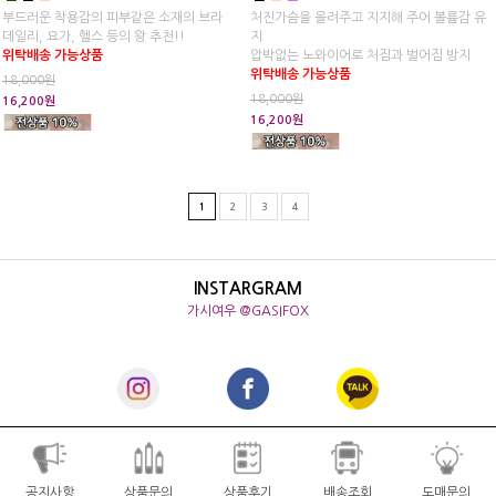
부드러운 착용감의 피부같은 소재의 브라
처진가슴을 올려주고 지지해 주어 볼륨감 유
데일리, 요가, 헬스 등의 왕 추천!!
지
위탁배송 가능상품
압박없는 노와이어로 처짐과 벌어짐 방지
위탁배송 가능상품
18,000원
18,000원
16,200원
16,200원
1
2
3
4
INSTARGRAM
가시여우 @GASIFOX
공지사항
상품문의
상품후기
배송조회
도매문의