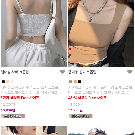
캡내장 사라 크롭탑
캡내장 윈디 크롭탑
■
■
■
■
■
■
■
시원하고 신축성 좋은 고급 소재 크롭탑
시원하고 신축성 좋은 프리미엄 소재 크롭탑
단독으로 입어도 쟈켓 등과 매칭하여도 굿
단독으로 입어도 쟈켓 등과 매칭하여도 굿
3가지 색상의 Free 사이즈
4가지 색상의 Free 사이즈
12,000원
14,000원
10,800원
12,600원