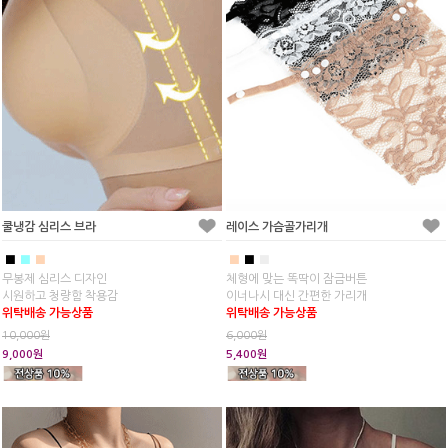
쿨냉감 심리스 브라
레이스 가슴골가리개
■
■
■
■
■
■
무봉제 심리스 디자인
체형에 맞는 똑딱이 잠금버튼
시원하고 청량함 착용감
이너나시 대신 간편한 가리개
위탁배송 가능상품
위탁배송 가능상품
10,000원
6,000원
9,000원
5,400원