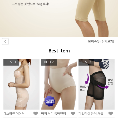
보정속옷 (전체보기)
Best Item
2
3
4
BEST
BEST
BEST
메이커
매직 누디 똥배팬티
파워메쉬 탄력 거들