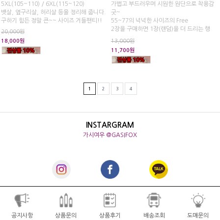
5XL(105~110) / 6XL(115~120)
가볍고 부드러우며 시원한 원단으로 착용감
뱃살, 옆구리살, 허리살 등을 정리해 줍니다.
굿~
구하기 힘든 정말 큰~~ 사이즈 거들팬티!!
55~77의 넉넉한 사이즈의 Free
2장을 구매하면 1장(랜덤)을 더 드리는 행
20,000원
사!!
18,000원
13,000원
11,700원
1
2
3
4
INSTARGRAM
가시여우 @GASIFOX
공지사항
상품문의
상품후기
배송조회
도매문의