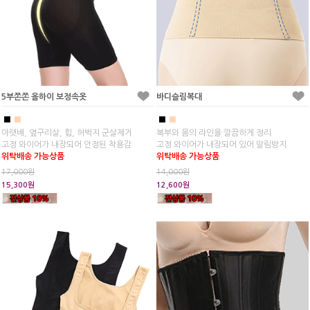
5부쫀쫀 올하이 보정속옷
바디슬림복대
■
■
■
■
아랫배, 옆구리살, 힙, 허벅지 군살제거
복부와 몸의 라인을 깔끔하게 정리
고정 와이어가 내장되어 안정된 착용감
고정 와이어가 내장되어 있어 말림방지
위탁배송 가능상품
위탁배송 가능상품
17,000원
14,000원
15,300원
12,600원