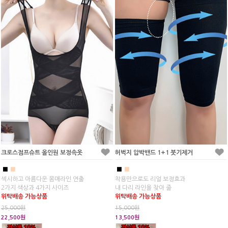
크로스점프슈트 올인원 보정속옷
허벅지 압박밴드 1+1 붓기제거
■
■
■
■
섹시하고 아름다운 몸매라인 연출
착용만으로도 리얼 보정효과
2가지 색상과 4가지 사이즈
내 다리 라인을 찾아 줄
위탁배송 가능상품
위탁배송 가능상품
25,000원
15,000원
22,500원
13,500원