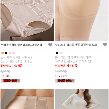
뱃살제거힙업 하이웨스트 보정팬티
심리스 허벅지골반뽕 엉뽕팬티 보정
■
■
■
■
■
■
뱃살 제거 및 힙업 보정속옷
볼륨 있는 힙 라인과 골반 라인
입기만 하면 슬림한 몸매로
하루 종일 입어도 편안한 착용감
위탁배송 가능상품
위탁배송 가능상품
9,000원
18,000원
8,100원
16,200원