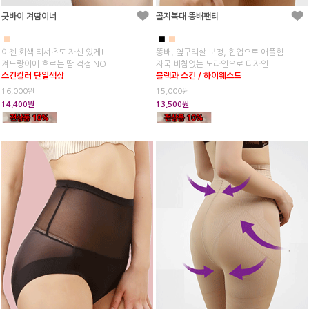
굿바이 겨땀이너
골지복대 똥배팬티
■
■
■
이젠 회색 티셔츠도 자신 있게!
똥배, 옆구리살 보정, 힙업으로 애플힘
겨드랑이에 흐르는 땀 걱정 NO
자국 비침없는 노라인으로 디자인
스킨컬러 단일색상
블랙과 스킨 / 하이웨스트
16,000원
15,000원
14,400원
13,500원