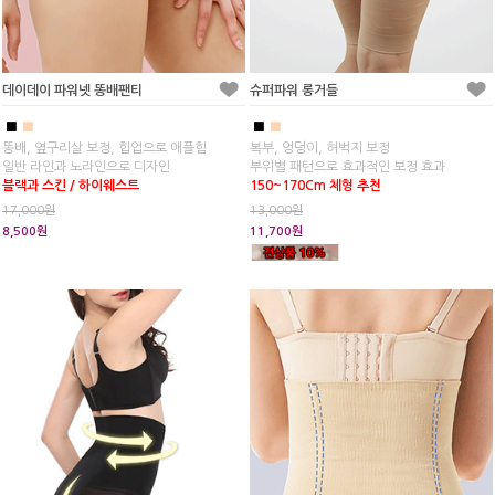
데이데이 파워넷 똥배팬티
슈퍼파워 롱거들
■
■
■
■
똥배, 옆구리살 보정, 힙업으로 애플힘
복부, 엉덩이, 허벅지 보정
일반 라인과 노라인으로 디자인
부위별 패턴으로 효과적인 보정 효과
블랙과 스킨 / 하이웨스트
150~170Cm 체형 추천
17,000원
13,000원
8,500원
11,700원