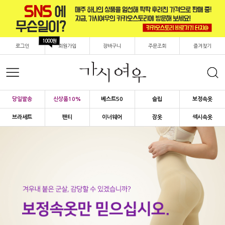
1000원
로그인
회원가입
장바구니
주문조회
즐겨찾기
당일발송
신상품10%
베스트50
슬립
보정속옷
브라세트
팬티
이너웨어
잠옷
섹시속옷