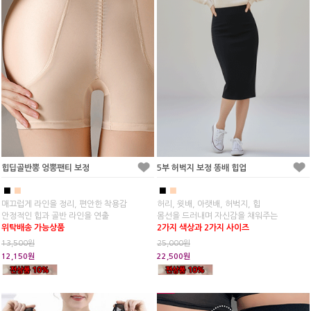
힙딥골반뽕 엉뽕팬티 보정
5부 허벅지 보정 똥배 힙업
■
■
■
■
매끄럽게 라인을 정리, 편안한 착용감
허리, 윗배, 아랫배, 허벅지, 힙
안정적인 힙과 골반 라인을 연출
몸선을 드러내며 자신감을 채워주는
위탁배송 가능상품
2가지 색상과 2가지 사이즈
13,500원
25,000원
12,150원
22,500원