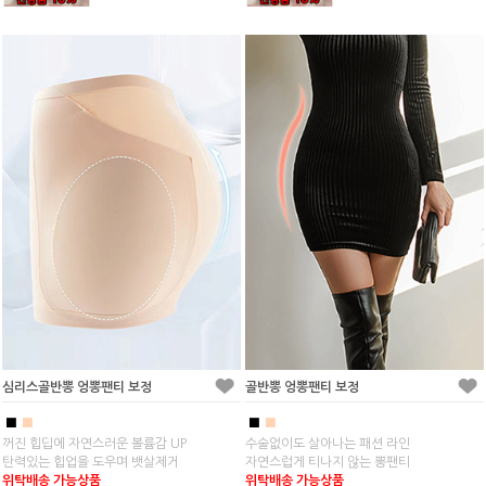
심리스골반뽕 엉뽕팬티 보정
골반뽕 엉뽕팬티 보정
■
■
■
■
꺼진 힙딥에 자연스러운 볼륨감 UP
수술없이도 살아나는 패션 라인
탄력있는 힙업을 도우며 뱃살제거
자연스럽게 티나지 않는 뽕팬티
위탁배송 가능상품
위탁배송 가능상품