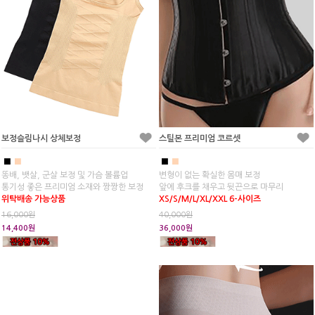
보정슬림나시 상체보정
스틸본 프리미엄 코르셋
■
■
■
■
똥배, 뱃살, 군살 보정 및 가슴 볼륨업
변형이 없는 확실한 몸매 보정
통기성 좋은 프리미엄 소재와 짱짱한 보정
앞에 후크를 채우고 뒷끈으로 마무리
위탁배송 가능상품
XS/S/M/L/XL/XXL 6-사이즈
16,000원
40,000원
14,400원
36,000원