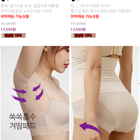
똥배, 옆구리살 보정, 힙업으로 애플힘
M, L, XL의 다양한 사이즈
자국 비침없는 노라인으로 디자인
통기성 좋은 메쉬기공&노라인 거들팬티
위탁배송 가능상품
위탁배송 가능상품
15,000원
15,000원
13,500원
13,500원