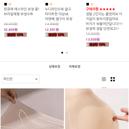
■
■
■
■
■
■
라인 보정 끝!
누디라인으로 얇고
구매자평 ★★★★★
구매자평 ★★
 보정수트
타이트한 의상ok
정말 2인치는 줄었어요 이
똥배같은 뱃살
아랫배,옆구리 보정
거없이 청바지못입어요
옆구리를 잡아줘
바지가 숙들어간답니다!!!
노라인 햄처리와
13,990원
보정력 정말 단연최고!!
까지..
12,591원
15,000원
22,000원
13,500원
8,800원
상체보정
하체보정