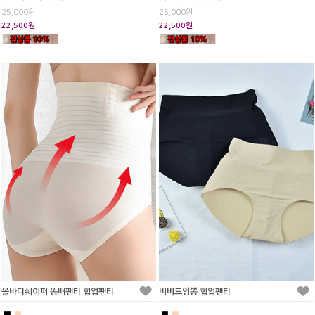
25,000원
25,000원
22,500원
22,500원
올바디쉐이퍼 똥배팬티 힙업팬티
비비드엉뽕 힙업팬티
■
■
■
■