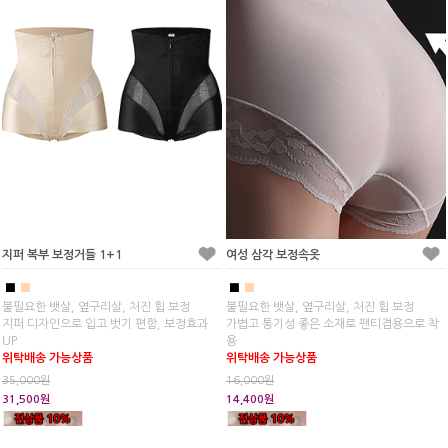
지퍼 복부 보정거들 1+1
여성 삼각 보정속옷
■
■
■
■
불필요한 뱃살, 옆구리살, 처진 힙 보정
불필요한 뱃살, 옆구리살, 처진 힙 보정
지퍼 디자인으로 입고 벗기 편함, 보정효과
가볍고 통기성 좋은 소재로 팬티겸용으로 착
UP
용
위탁배송 가능상품
위탁배송 가능상품
35,000원
16,000원
31,500원
14,400원