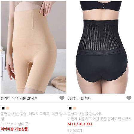
올커버 4in1 거들 2P세트
3단후크 숏 복대
■
■
■
■
불편한 뱃살, 등살, 허벅지 그리고, 처진 힙 보
군살과 뱃살을 한 방에!!
정
가볍게 착용하고 어떤 옷을 입어도 맵시있게
1+1으로 가성비 굿~
M / L / XL / XXL
위탁배송 가능상품
12,000원