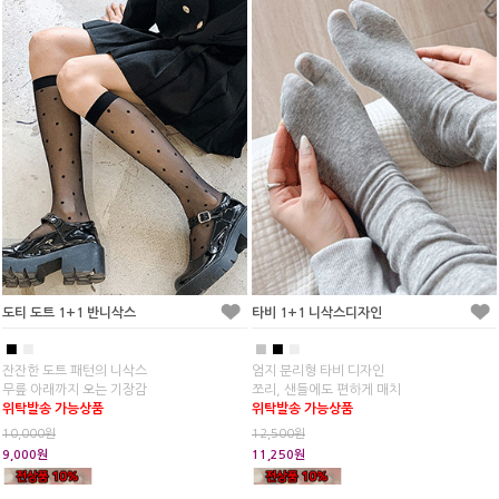
도티 도트 1+1 반니삭스
타비 1+1 니삭스디자인
■
■
■
■
■
잔잔한 도트 패턴의 니삭스
엄지 분리형 타비 디자인
무릎 아래까지 오는 기장감
쪼리, 샌들에도 편하게 매치
위탁발송 가능상품
위탁발송 가능상품
10,000원
12,500원
9,000원
11,250원