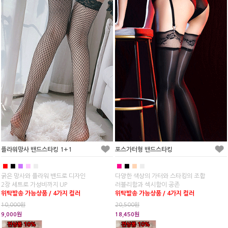
플라워망사 밴드스타킹 1+1
포스가터형 밴드스타킹
■
■
■
■
■
■
■
■
■
굵은 망사와 플라워 밴드로 디자인
다양한 색상의 가터와 스타킹의 조합
2장 세트로 가성비까지 UP
러블리함과 섹시함이 공존
위탁발송 가능상품 / 4가지 컬러
위탁발송 가능상품 / 4가지 컬러
10,000원
20,500원
9,000원
18,450원