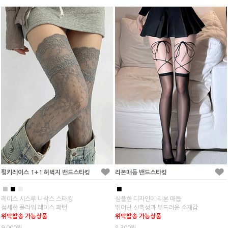
펑키레이스 1+1 허벅지 밴드스타킹
리본매듭 밴드스타킹
■
■
■
■
레이스 시스루 니삭스 스타킹
심플한 디자인에 리본 매듭
섬세한 플라워 레이스 패턴
뛰어난 신축성과 부드러운 소재감
위탁발송 가능상품
위탁발송 가능상품
9,000원
8,300원