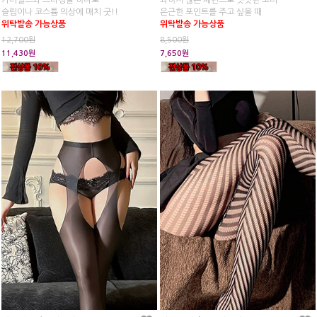
가터벨트와 스타킹을 하나로
과하지 않은 패턴으로 밋밋한 코디
슬립이나 코스튬 의상에 매치 굿!!
은근한 포인트를 주고 싶을 때
위탁발송 가능상품
위탁발송 가능상품
12,700원
8,500원
11,430원
7,650원