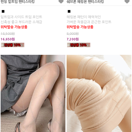
펀칭 밑트임 팬티스타킹
쉐브론 헤링본 팬티스타킹
■
■
밑트임과 사이드 트임 포인트
헤링본 패턴이 매력적인
신축성 좋고 부드러운 소재감
가벼운 착용감과 은근한 포인트
위탁발송 가능상품
위탁발송 가능상품
18,500원
8,000원
16,650원
7,200원