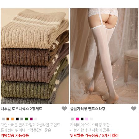
내추럴 로우니삭스 2장세트
올원가터형 밴드스타킹
■
■
■
■
■
■
■
■
■
■
■
■
■
자연스러운 골지짜임과 2선라인 포인트
가터레이스와 스타킹 조합
통기성이 뛰어나고 착용감이 좋은
러블리함과 섹시함이 공존
위탁발송 가능상품
위탁발송 가능상품 / 5가지 컬러