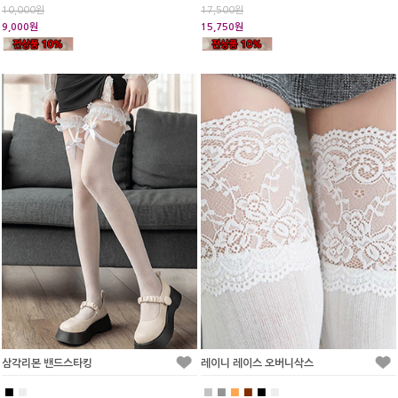
10,000원
17,500원
9,000원
15,750원
삼각리본 밴드스타킹
레이니 레이스 오버니삭스
■
■
■
■
■
■
■
■