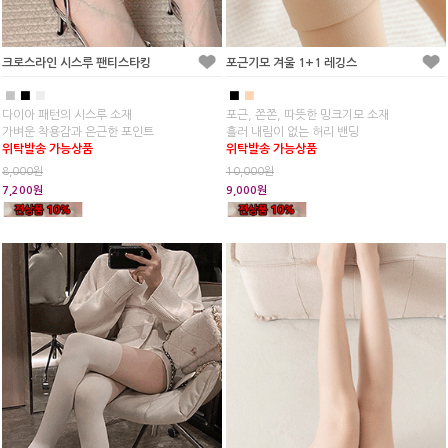
크로스라인 시스루 팬티스타킹
포근기모 겨울 1+1 레깅스
■
■
■
■
■
다이아 패턴의 시스루 소재
포근, 쫀쫀, 따뜻한 밍크기모 소재
가벼운 착용감과 은근한 포인트
흘러 내림이 없는 허리 밴딩
위탁발송 가능상품
위탁발송 가능상품
8,000원
10,000원
7,200원
9,000원