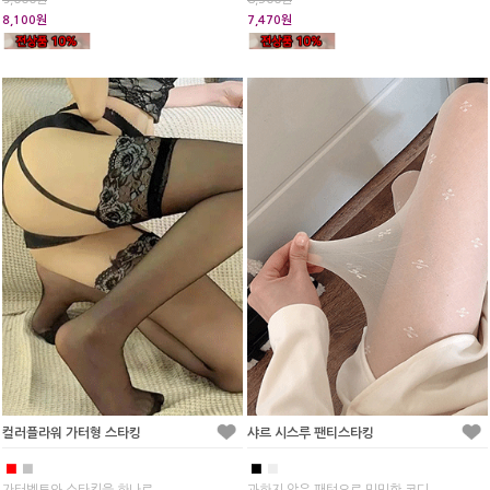
8,100원
7,470원
컬러플라워 가터형 스타킹
샤르 시스루 팬티스타킹
■
■
■
■