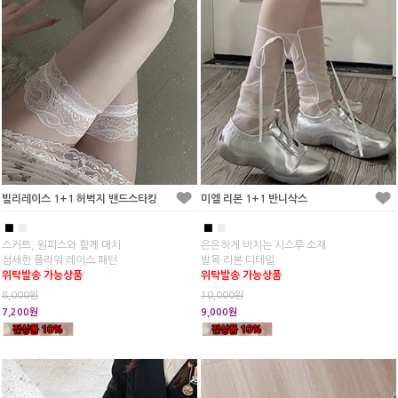
빌리레이스 1+1 허벅지 밴드스타킹
미엘 리본 1+1 반니삭스
■
■
■
■
스커트, 원피스와 함께 매치
은은하게 비치는 시스루 소재
섬세한 플라워 레이스 패턴
발목 리본 디테일
위탁발송 가능상품
위탁발송 가능상품
8,000원
10,000원
7,200원
9,000원