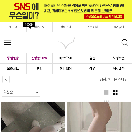
1000원
로그인
회원가입
장바구니
주문조회
즐겨찾기
당일발송
신상품10%
베스트50
슬립
보정속옷
브라세트
팬티
이너웨어
잠옷
섹시속옷
웨딩,허니문 스타일