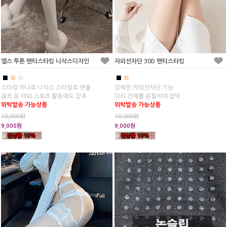
엘스 투톤 팬티스타킹 니삭스디자인
자외선차단 30D 팬티스타킹
■
■
■
■
■
스타킹 하나로 니삭스 스타일로 연출
강력한 자외선차단 기능
골프 등 야외 스포츠 활동에도 강추
다리 전체를 분할하여 압박
위탁발송 가능상품
위탁발송 가능상품
10,000원
10,000원
9,000원
9,000원