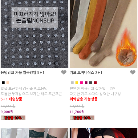
융털밍크 겨울 발목양말 5+1
기모 오버니삭스 2+1
■
■
■
■
■
■
■
■
발을 포근하게 감싸줄 밍크융털
편안한 착용감과 살아있는 라인
도톰한 두께감으로 보기만 해도 포근포근
따뜻한 기모 소재와 강력한 내구성
5+1 배송상품
위탁발송 가능상품
10,000원
13,000원
9,000원
11,700원