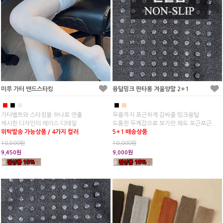
미루 가터 밴드스타킹
융털밍크 판타롱 겨울양말 2+1
■
■
■
■
■
가터벨트와 스타킹을 하나로 연출
무릎까지 포근하게 감싸줄 밍크융털
섹시한 디자인의 레이스 디테일
도톰한 두께감으로 보기만 해도 포근포근
위탁발송 가능상품 / 4가지 컬러
5+1 배송상품
10,500원
10,000원
9,450원
9,000원