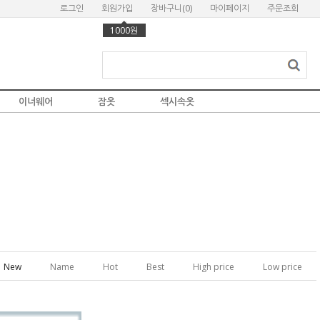
로그인
회원가입
장바구니(
0
)
마이페이지
주문조회
1000원
이너웨어
잠옷
섹시속옷
New
Name
Hot
Best
High price
Low price