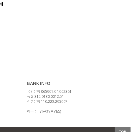
제
BANK INFO
국민은행 065901.04.062361
농협 312.0130.0012.51
신한은행 110.228.295067
예금주 : 김규훈(투킴스)
TOP