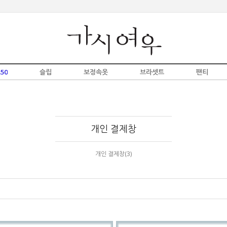
50
슬립
보정속옷
브라셋트
팬티
개인 결제창
개인 결제창(3)