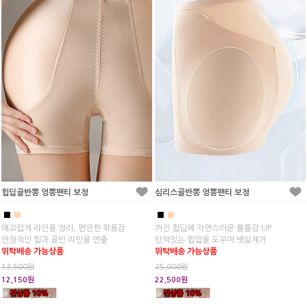
힙딥골반뽕 엉뽕팬티 보정
심리스골반뽕 엉뽕팬티 보정
■
■
■
■
매끄럽게 라인을 정리, 편안한 착용감
꺼진 힙딥에 자연스러운 볼륨감 UP
안정적인 힙과 골반 라인을 연출
탄력있는 힙업을 도우며 뱃살제거
위탁배송 가능상품
위탁배송 가능상품
13,500원
25,000원
12,150원
22,500원