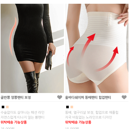
골반뽕 엉뽕팬티 보정
올바디쉐이퍼 똥배팬티 힙업팬티
■
■
■
■
수술없이도 살아나는 패션 라인
똥배, 옆구리살 보정, 힙업으로 애플힘
자연스럽게 티나지 않는 뽕팬티
자국 비침없는 노라인으로 디자인
위탁배송 가능상품
위탁배송 가능상품
25,000원
15,000원