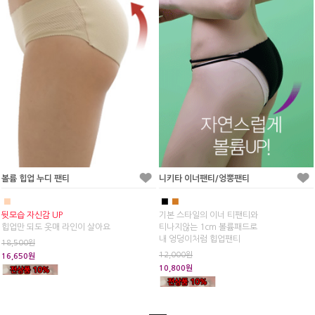
볼륨 힙업 누디 팬티
니키타 이너팬티/엉뽕팬티
■
■
■
뒷모습 자신감 UP
기본 스타일의 이너 티팬티와
힙업만 되도 옷매 라인이 살아요
티나지않는 1cm 볼륨패드로
내 엉덩이처럼 힙업팬티
18,500원
12,000원
16,650원
10,800원