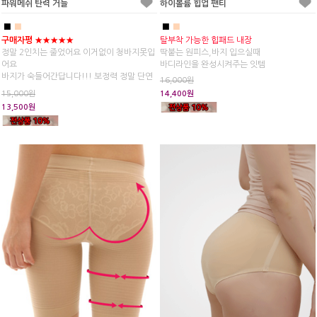
파워메쉬 탄력 거들
하이볼륨 힙업 팬티
■
■
■
■
구매자평 ★★★★★
탈부착 가능한 힙패드 내장
정말 2인치는 줄었어요 이거없이 청바지못입
딱붙는 원피스,바지 입으실때
어요
바디라인을 완성시켜주는 잇템
바지가 숙들어간답니다!!! 보정력 정말 단연
16,000원
최고!!
15,000원
14,400원
13,500원