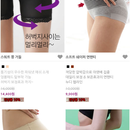
스쿼트 뽕 거들
소프트 쉐이퍼 면팬티
■
■
■
■
통기성이 우수한 파워넷 메쉬 소재
적당한 압박감으로 아랫배 집중
엉뽕패드 탈부착 가능
데일리 보정 & 보온효과의 면팬티
허벅지 보정효과 까지~
누디 헴라인
16,000원
10,000원
14,400원
9,000원