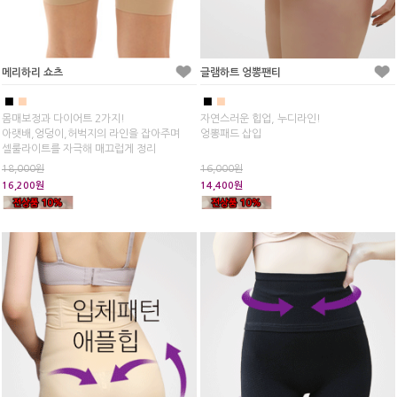
메리하리 쇼츠
글램하트 엉뽕팬티
■
■
■
■
몸매보정과 다이어트 2가지!
자연스러운 힙업, 누디라인!
아랫배,엉덩이,허벅지의 라인을 잡아주며
엉뽕패드 삽입
셀룰라이트를 자극해 매끄럽게 정리
18,000원
16,000원
16,200원
14,400원