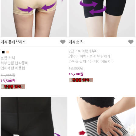
매직 똥배 브리프
매직 숏츠
2단으로 아랫배부터
■
■
엉덩이 허벅지까지 탄탄하게
날씬 허리
라인을 잡아주는 다이어트 이너
복부순환 납작똥배
입체패턴 애플힙
18,000원
16,200원
15,000원
13,500원