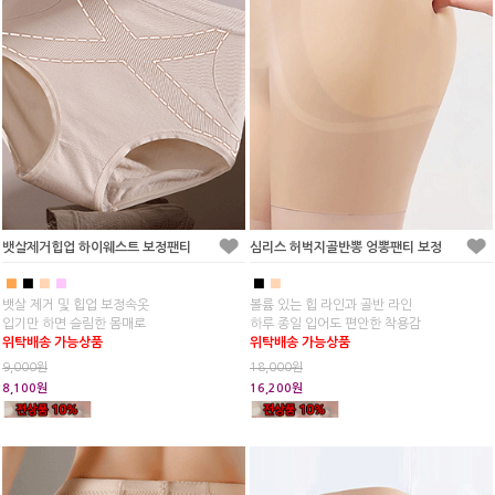
뱃살제거힙업 하이웨스트 보정팬티
심리스 허벅지골반뽕 엉뽕팬티 보정
■
■
■
■
■
■
뱃살 제거 및 힙업 보정속옷
볼륨 있는 힙 라인과 골반 라인
입기만 하면 슬림한 몸매로
하루 종일 입어도 편안한 착용감
위탁배송 가능상품
위탁배송 가능상품
9,000원
18,000원
8,100원
16,200원