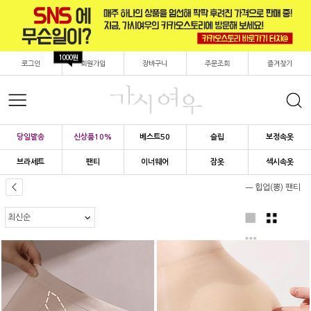
1000원
로그인
회원가입
장바구니
주문조회
즐겨찾기
당일발송
신상품10%
베스트50
슬립
보정속옷
브라세트
팬티
이너웨어
잠옷
섹시속옷
ㅡ 힙업(뽕) 팬티