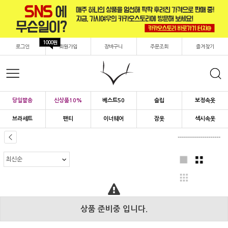
1000원
로그인
회원가입
장바구니
주문조회
즐겨찾기
당일발송
신상품10%
베스트50
슬립
보정속옷
브라세트
팬티
이너웨어
잠옷
섹시속옷
---------------------
상품 준비중 입니다.